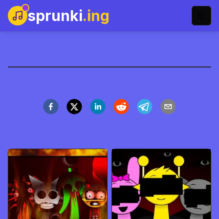
sprunki
.ing
Sprunkr Fase 3
Speel Nu