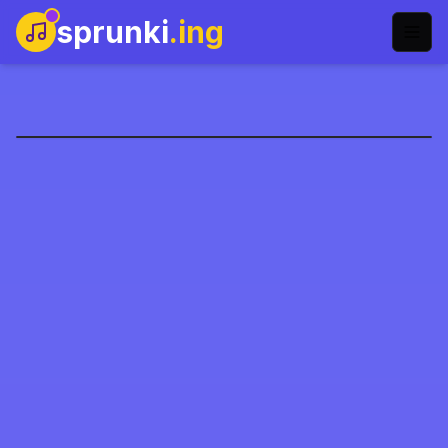
sprunki
.ing
Colorbox Mustard
Gioca Ora