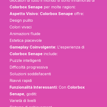
Giocatori di tutto il mondo si sono innamorati di
Colorbox Senape
per molte ragioni:
Aspetto Visivo
:
Colorbox Senape
offre:
Design pulito
Colori vivaci
Animazioni fluide
Estetica piacevole
Gameplay Coinvolgente
: L'esperienza di
Colorbox Senape
include:
Puzzle intelligenti
Difficoltà progressiva
Soluzioni soddisfacenti
Riavvii rapidi
Funzionalità Interessanti
: Con
Colorbox
Senape
, goditi:
Varietà di livelli