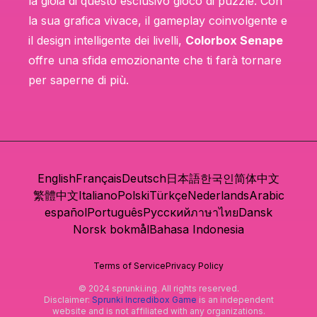
la gioia di questo esclusivo gioco di puzzle. Con
la sua grafica vivace, il gameplay coinvolgente e
il design intelligente dei livelli,
Colorbox Senape
offre una sfida emozionante che ti farà tornare
per saperne di più.
English
Français
Deutsch
日本語
한국인
简体中文
繁體中文
Italiano
Polski
Türkçe
Nederlands
Arabic
español
Português
Русский
ภาษาไทย
Dansk
Norsk bokmål
Bahasa Indonesia
Terms of Service
Privacy Policy
© 2024 sprunki.ing. All rights reserved.
Disclaimer:
Sprunki Incredibox Game
is an independent
website and is not affiliated with any organizations.