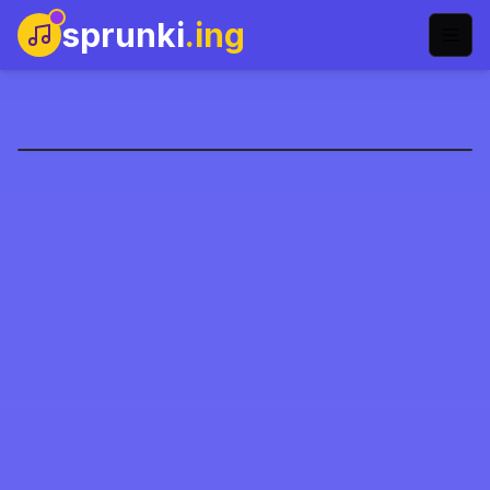
sprunki
.ing
Sprunki Ketchup
Gioca Ora