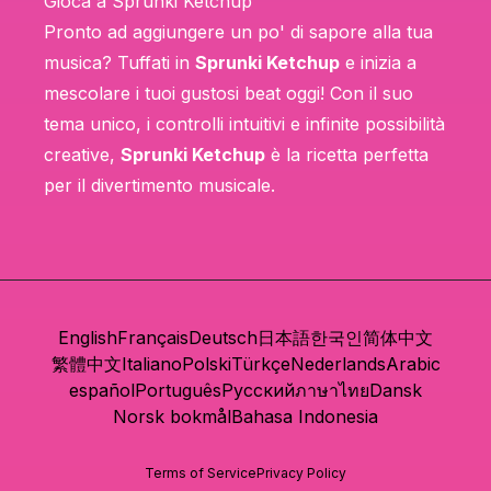
Gioca a Sprunki Ketchup
Pronto ad aggiungere un po' di sapore alla tua
musica? Tuffati in
Sprunki Ketchup
e inizia a
mescolare i tuoi gustosi beat oggi! Con il suo
tema unico, i controlli intuitivi e infinite possibilità
creative,
Sprunki Ketchup
è la ricetta perfetta
per il divertimento musicale.
English
Français
Deutsch
日本語
한국인
简体中文
繁體中文
Italiano
Polski
Türkçe
Nederlands
Arabic
español
Português
Русский
ภาษาไทย
Dansk
Norsk bokmål
Bahasa Indonesia
Terms of Service
Privacy Policy