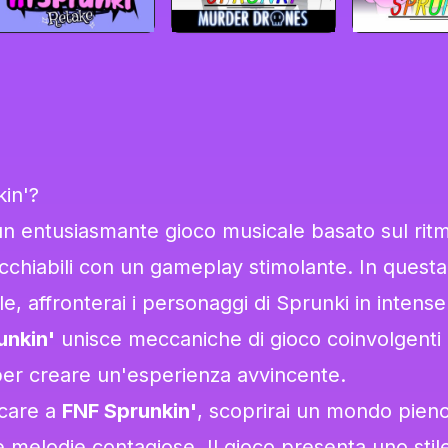
in'?
n entusiasmante gioco musicale basato sul rit
cchiabili con un gameplay stimolante. In questa
, affronterai i personaggi di Sprunki in intense
unkin'
unisce meccaniche di gioco coinvolgenti
per creare un'esperienza avvincente.
ocare a
FNF Sprunkin'
, scoprirai un mondo pieno
 melodie contagiose. Il gioco presenta uno stile