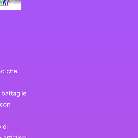
mo che
 battaglie
 con
 di
 artistico