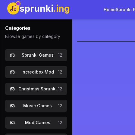
sprunki
.ing
Home
Sprunki 
Categories
Browse games by category
FNF Sprunk
Sprunki Games
12
Gioca Ora
Incredibox Mod
12
Christmas Sprunki
12
Music Games
12
Mod Games
12