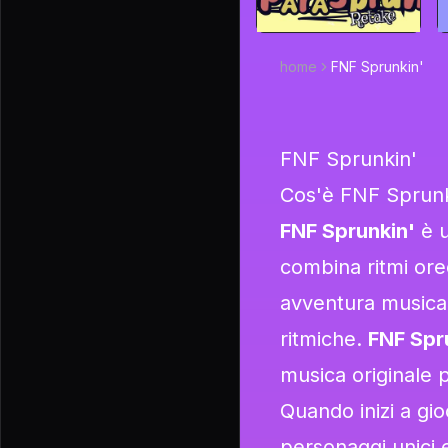
home
FNF Sprunkin'
FNF Sprunkin'
Cos'è FNF Sprunk
FNF Sprunkin'
è u
combina ritmi ore
avventura musicale
ritmiche.
FNF Spr
musica originale 
Quando inizi a gi
personaggi unici e