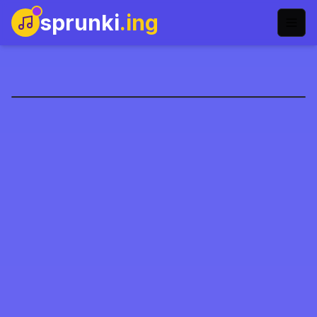
sprunki
.ing
Sprunki Sonic
Gioca Ora