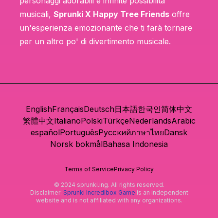
personaggi adorabili e infinite possibilità
musicali,
Sprunki X Happy Tree Friends
offre
un'esperienza emozionante che ti farà tornare
per un altro po' di divertimento musicale.
English
Français
Deutsch
日本語
한국인
简体中文
繁體中文
Italiano
Polski
Türkçe
Nederlands
Arabic
español
Português
Русский
ภาษาไทย
Dansk
Norsk bokmål
Bahasa Indonesia
Terms of Service
Privacy Policy
© 2024 sprunki.ing. All rights reserved.
Disclaimer:
Sprunki Incredibox Game
is an independent
website and is not affiliated with any organizations.