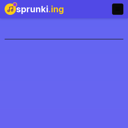
sprunki
.ing
Sprunki X Happy Tree
Friends
Gioca Ora