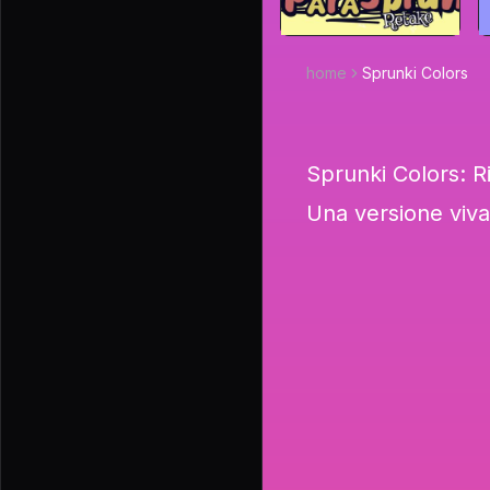
home
Sprunki Colors
Sprunki Colors: R
Una versione viva