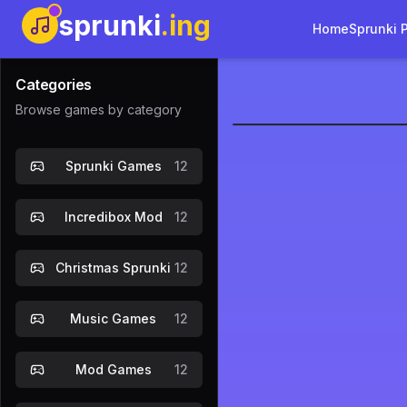
sprunki
.ing
Home
Sprunki 
Categories
Browse games by category
Sprunki Co
Sprunki Games
12
Gioca Ora
Incredibox Mod
12
Christmas Sprunki
12
Music Games
12
Mod Games
12