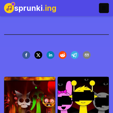
sprunki
.ing
Sprunki Icebox: Cold As
Frost
Gioca Ora