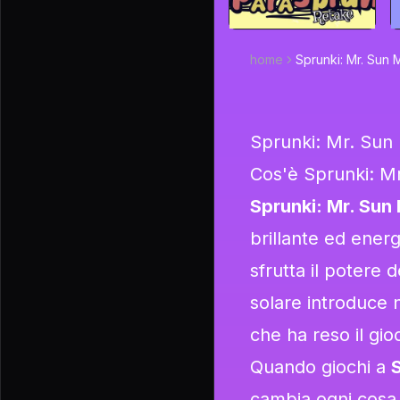
home
Sprunki: Mr. Sun
Sprunki: Mr. Sun
Cos'è Sprunki: M
Sprunki: Mr. Sun
brillante ed ener
sfrutta il potere 
solare introduce 
che ha reso il gio
Quando giochi a
cambia ogni cosa. 