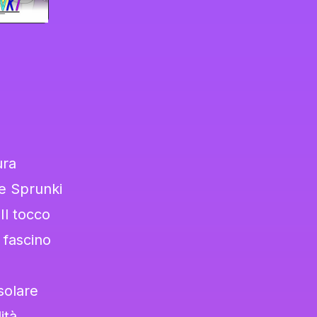
ura
oe Sprunki
Il tocco
 fascino
solare
ità