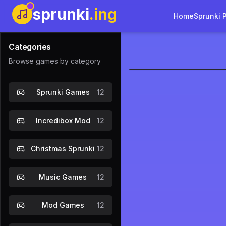
sprunki
.ing
Home
Sprunki 
Categories
Browse games by category
Sprunki: M
Sprunki Games
12
Gioc
Incredibox Mod
12
Christmas Sprunki
12
Music Games
12
Mod Games
12