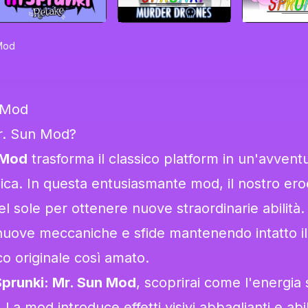
 Mod
 Mod
r. Sun Mod?
 Mod
trasforma il classico platform in un'avvent
gica. In questa entusiasmante mod, il nostro er
del sole per ottenere nuove straordinarie abilità. 
nuove meccaniche e sfide mantenendo intatto il
co originale così amato.
Sprunki: Mr. Sun Mod
, scoprirai come l'energia 
La mod introduce effetti visivi abbaglianti e abil