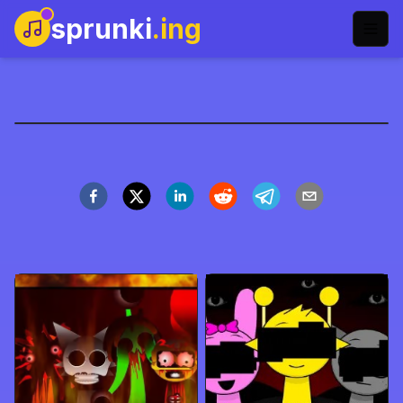
sprunki
.ing
Gioca a Sprunki Phase 4
Online | Vivi l'Avventura
Musicale Puzzle
Definitiva
Gioca Ora