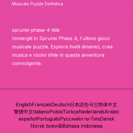
Musicale Puzzle Definitiva
sprunki-phase-4-title
Immergiti in Sprunki Phase 4, l'ultimo gioco
musicale puzzle. Esplora livelli dinamici, crea
musica e risolvi sfide in questa avventura
coinvolgente.
English
Français
Deutsch
日本語
한국인
简体中文
繁體中文
Italiano
Polski
Türkçe
Nederlands
Arabic
español
Português
Русский
ภาษาไทย
Dansk
Norsk bokmål
Bahasa Indonesia