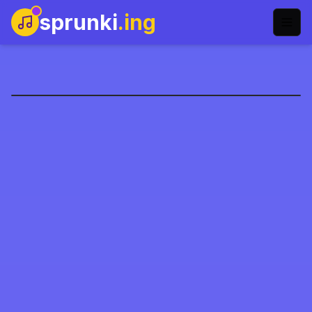
sprunki
.ing
Sprunki Phobia
Gioca Ora