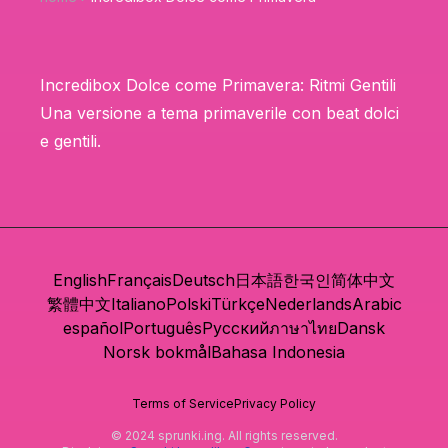
Incredibox Dolce come Primavera: Ritmi Gentili
Una versione a tema primaverile con beat dolci
e gentili.
English
Français
Deutsch
日本語
한국인
简体中文
繁體中文
Italiano
Polski
Türkçe
Nederlands
Arabic
español
Português
Русский
ภาษาไทย
Dansk
Norsk bokmål
Bahasa Indonesia
Terms of Service
Privacy Policy
© 2024 sprunki.ing. All rights reserved.