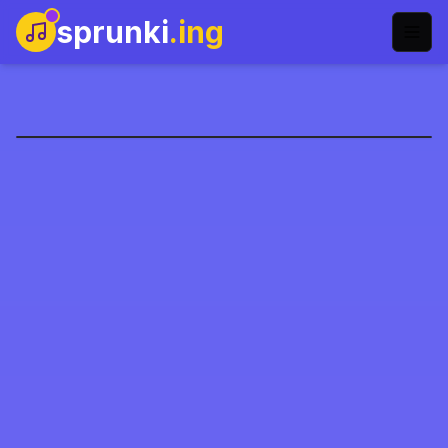
sprunki
.ing
Incredibox Dolce come
Primavera
Gioca Ora