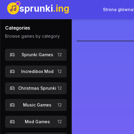
sprunki
.ing
Strona główna
Categories
Browse games by category
Sprunki al
Sprunki Games
12
Za
Incredibox Mod
12
Christmas Sprunki
12
Music Games
12
Mod Games
12