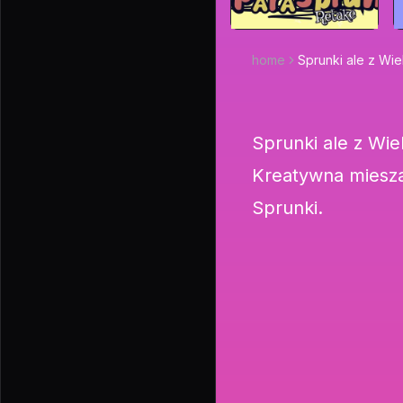
home
Sprunki ale z Wi
Sprunki ale z Wi
Kreatywna miesza
Sprunki.