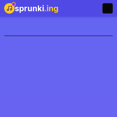
sprunki
.ing
Sprunki Spruted
Zagraj teraz