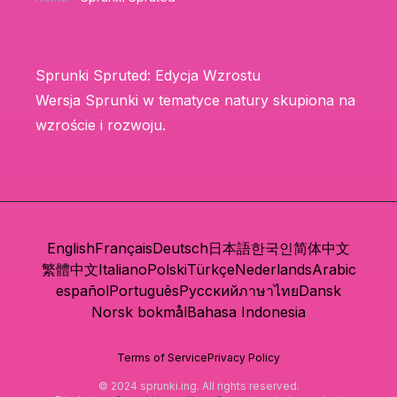
Sprunki Spruted: Edycja Wzrostu
Wersja Sprunki w tematyce natury skupiona na
wzroście i rozwoju.
English
Français
Deutsch
日本語
한국인
简体中文
繁體中文
Italiano
Polski
Türkçe
Nederlands
Arabic
español
Português
Русский
ภาษาไทย
Dansk
Norsk bokmål
Bahasa Indonesia
Terms of Service
Privacy Policy
© 2024 sprunki.ing. All rights reserved.