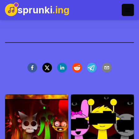
sprunki
.ing
Sprunki Dash
Zagraj teraz