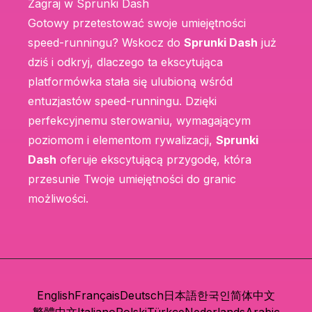
Zagraj w Sprunki Dash
Gotowy przetestować swoje umiejętności
speed-runningu? Wskocz do
Sprunki Dash
już
dziś i odkryj, dlaczego ta ekscytująca
platformówka stała się ulubioną wśród
entuzjastów speed-runningu. Dzięki
perfekcyjnemu sterowaniu, wymagającym
poziomom i elementom rywalizacji,
Sprunki
Dash
oferuje ekscytującą przygodę, która
przesunie Twoje umiejętności do granic
możliwości.
English
Français
Deutsch
日本語
한국인
简体中文
繁體中文
Italiano
Polski
Türkçe
Nederlands
Arabic