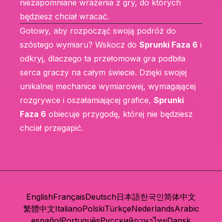
niezapomniane wrażenia z gry, do których
będziesz chciał wracać.
Gotowy, aby rozpocząć swoją podróż do
szóstego wymiaru? Wskocz do
Sprunki Faza 6
i
odkryj, dlaczego ta przełomowa gra podbiła
serca graczy na całym świecie. Dzięki swojej
unikalnej mechanice wymiarowej, wymagającej
rozgrywce i oszałamiającej grafice,
Sprunki
Faza 6
obiecuje przygodę, której nie będziesz
chciał przegapić.
English
Français
Deutsch
日本語
한국인
简体中文
繁體中文
Italiano
Polski
Türkçe
Nederlands
Arabic
español
Português
Русский
ภาษาไทย
Dansk