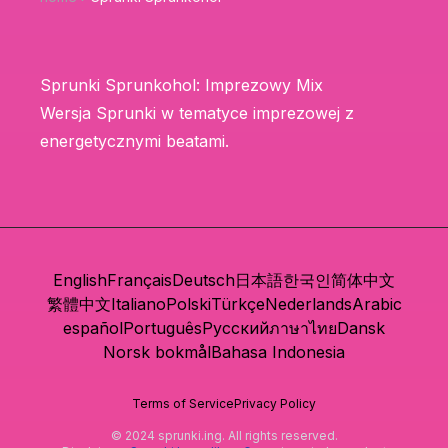
Sprunki Sprunkohol: Imprezowy Mix
Wersja Sprunki w tematyce imprezowej z
energetycznymi beatami.
English
Français
Deutsch
日本語
한국인
简体中文
繁體中文
Italiano
Polski
Türkçe
Nederlands
Arabic
español
Português
Русский
ภาษาไทย
Dansk
Norsk bokmål
Bahasa Indonesia
Terms of Service
Privacy Policy
© 2024 sprunki.ing. All rights reserved.