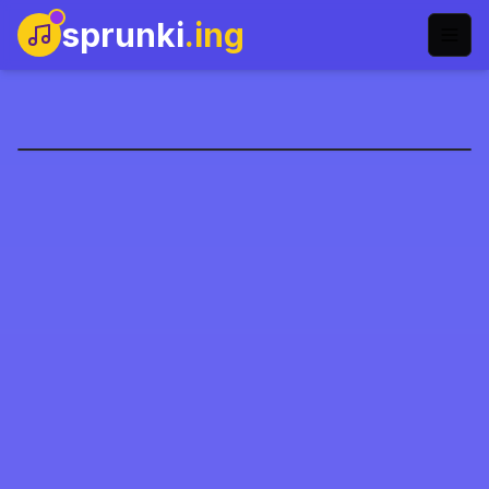
sprunki
.ing
Sprunki Sprunkohol
Zagraj teraz