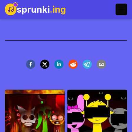
sprunki
.ing
Sprunki x Dandy's World
Zagraj teraz