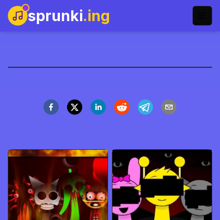
sprunki
.ing
Sprunki Lore Mod
Zagraj teraz