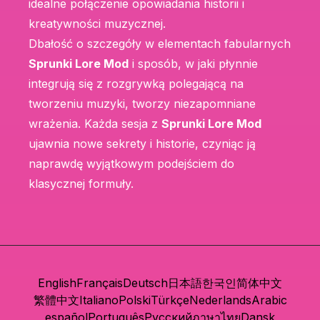
idealne połączenie opowiadania historii i
kreatywności muzycznej.
Dbałość o szczegóły w elementach fabularnych
Sprunki Lore Mod
i sposób, w jaki płynnie
integrują się z rozgrywką polegającą na
tworzeniu muzyki, tworzy niezapomniane
wrażenia. Każda sesja z
Sprunki Lore Mod
ujawnia nowe sekrety i historie, czyniąc ją
naprawdę wyjątkowym podejściem do
klasycznej formuły.
English
Français
Deutsch
日本語
한국인
简体中文
繁體中文
Italiano
Polski
Türkçe
Nederlands
Arabic
español
Português
Русский
ภาษาไทย
Dansk