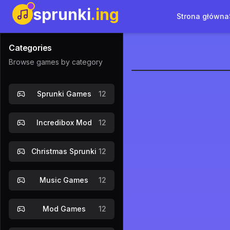
sprunki
.ing
Strona główna
Categories
Browse games by category
Sprunki Lai
Sprunki Games
12
Zagraj tera
Incredibox Mod
12
Christmas Sprunki
12
Music Games
12
Mod Games
12