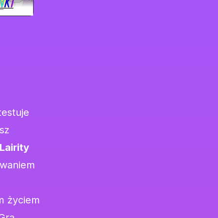
testuje
sz
Lairity
owaniem
ym życiem
 Gra