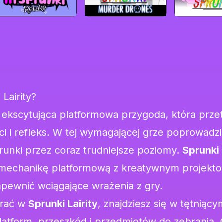
 Lairity?
 ekscytująca platformowa przygoda, która prze
i i refleks. W tej wymagającej grze poprowadzi
runki przez coraz trudniejsze poziomy.
Sprunki 
 mechanikę platformową z kreatywnym projekt
pewnić wciągające wrażenia z gry.
grać w
Sprunki Lairity
, znajdziesz się w tętniąc
latform, przeszkód i przedmiotów do zebrania.