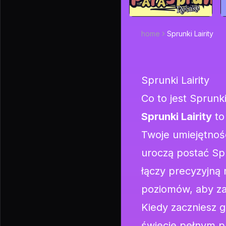
home
Sprunki Lairity
Sprunki Lairity
Co to jest Sprunki
Sprunki Lairity
to
Twoje umiejętnośc
uroczą postać Sp
łączy precyzyjną
poziomów, aby za
Kiedy zaczniesz 
świecie pełnym p