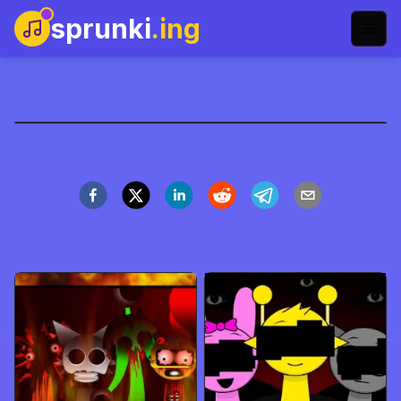
sprunki
.ing
Sprunki Shocked
Zagraj teraz