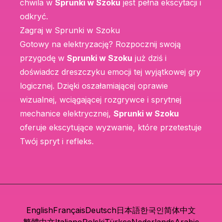
chwila w
Sprunki w Szoku
jest pełna ekscytacji i
odkryć.
Zagraj w Sprunki w Szoku
Gotowy na elektryzację? Rozpocznij swoją
przygodę w
Sprunki w Szoku
już dziś i
doświadcz dreszczyku emocji tej wyjątkowej gry
logicznej. Dzięki oszałamiającej oprawie
wizualnej, wciągającej rozgrywce i sprytnej
mechanice elektrycznej,
Sprunki w Szoku
oferuje ekscytujące wyzwanie, które przetestuje
Twój spryt i refleks.
English
Français
Deutsch
日本語
한국인
简体中文
繁體中文
Italiano
Polski
Türkçe
Nederlands
Arabic