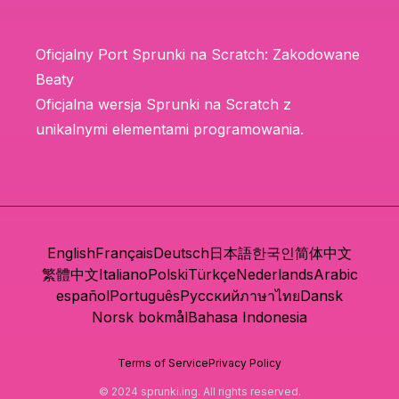
Oficjalny Port Sprunki na Scratch: Zakodowane
Beaty
Oficjalna wersja Sprunki na Scratch z
unikalnymi elementami programowania.
English
Français
Deutsch
日本語
한국인
简体中文
繁體中文
Italiano
Polski
Türkçe
Nederlands
Arabic
español
Português
Русский
ภาษาไทย
Dansk
Norsk bokmål
Bahasa Indonesia
Terms of Service
Privacy Policy
© 2024 sprunki.ing. All rights reserved.