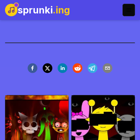
sprunki
.ing
Oficjalny Port Sprunki na
Scratch
Zagraj teraz