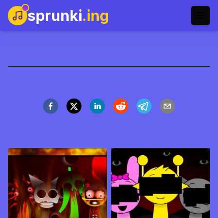
sprunki
.ing
Sprunki: Zaginiony Plik
Zagraj teraz