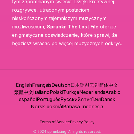
tym zapomnianym świecie. Dzięki kreatywnej
rozgrywce, utraconym postaciom i
nieskończonym tajemniczym muzycznym
możliwościom,
Sprunki: The Lost File
oferuje
enigmatyczne doświadczenie, które sprawi, że
będziesz wracać po więcej muzycznych odkryć.
English
Français
Deutsch
日本語
한국인
简体中文
繁體中文
Italiano
Polski
Türkçe
Nederlands
Arabic
español
Português
Русский
ภาษาไทย
Dansk
Norsk bokmål
Bahasa Indonesia
Terms of Service
Privacy Policy
© 2024 sprunki.ing. All rights reserved.