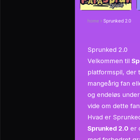
home
Sprunked 2.0
Sprunked 2.0
Velkommen til
Sp
platformspil, der
mangeårig fan elle
og endeløs underh
vide om dette fant
Hvad er Sprunked
Sprunked 2.0
er 
med forbedret gr