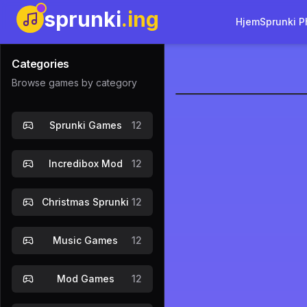
sprunki
.ing
Hjem
Sprunki P
Categories
Browse games by category
Sprunked 2
Sprunki Games
12
Spil nu
Incredibox Mod
12
Christmas Sprunki
12
Music Games
12
Mod Games
12