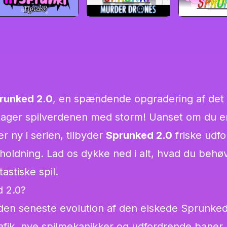
runked 2.0
, en spændende opgradering af det 
 tager spilverdenen med storm! Uanset om du e
r ny i serien, tilbyder
Sprunked 2.0
friske udfo
oldning. Lad os dykke ned i alt, hvad du behøv
astiske spil.
 2.0?
den seneste evolution af den elskede Sprunked
afik, nye spilmekanikker og udfordrende baner