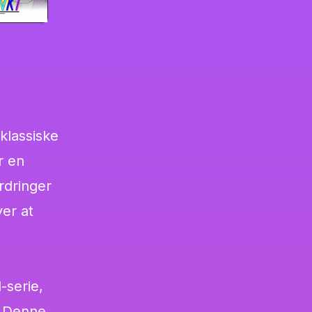
klassiske
r en
rdringer
er at
-serie,
. Denne