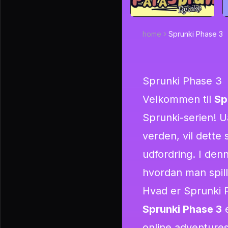
home
Sprunki Phase 3
Sprunki Phase 3
Velkommen til
Sp
Sprunki-serien! U
verden, vil dette 
udfordring. I den
hvordan man spille
Hvad er Sprunki 
Sprunki Phase 3
e
online adventures