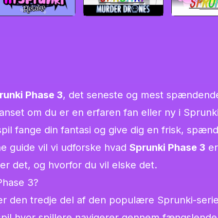
runki Phase 3
, det seneste og mest spændende 
anset om du er en erfaren fan eller ny i Sprunk
spil fange din fantasi og give dig en frisk, spæ
ne guide vil vi udforske hvad
Sprunki Phase 3
er
r det, og hvorfor du vil elske det.
Phase 3?
r den tredje del af den populære Sprunki-serie
pil hvor spillere navigerer gennem fængslende 