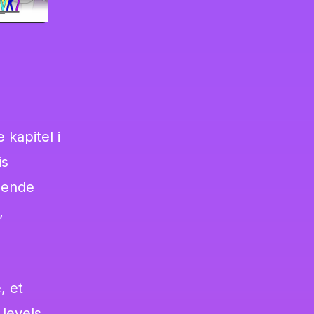
kapitel i
is
ndende
,
, et
levels,