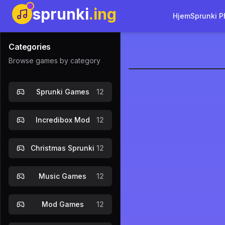
sprunki
.ing
Hjem
Sprunki P
Categories
Browse games by category
Sprunki Ph
Sprunki Games
12
Spil nu
Incredibox Mod
12
Christmas Sprunki
12
Music Games
12
Mod Games
12