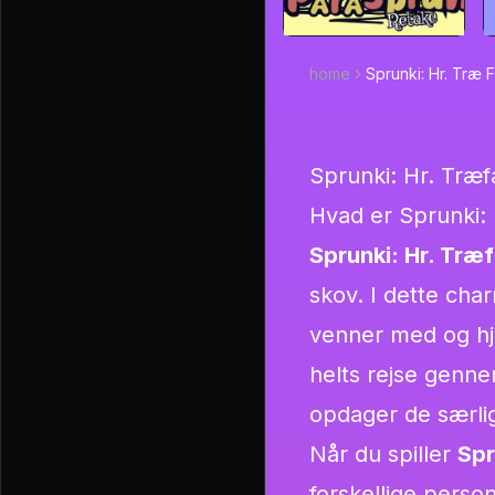
home
Sprunki: Hr. Træ F
Sprunki: Hr. Træf
Hvad er Sprunki: 
Sprunki: Hr. Træf
skov. I dette char
venner med og hjæ
helts rejse genn
opdager de særli
Når du spiller
Spr
forskellige perso