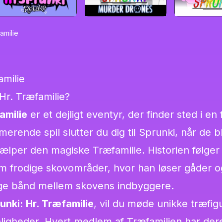
amilie
amilie
Hr. Træfamilie?
amilie
er et dejligt eventyr, der finder sted i en f
merende spil slutter du dig til Sprunki, når de b
lper den magiske Træfamilie. Historien følger
em frodige skovområder, hvor han løser gåder o
ge bånd mellem skovens indbyggere.
unki: Hr. Træfamilie
, vil du møde unikke træfi
nligheder. Hvert medlem af Træfamilien har de