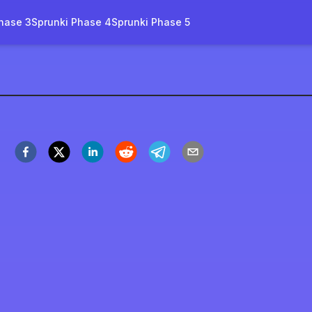
hase 3
Sprunki Phase 4
Sprunki Phase 5
. Træ Familie
pil nu