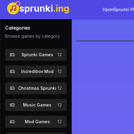
sprunki
.ing
Hjem
Sprunki P
Categories
Browse games by category
Sprunki: Hr
Sprunki Games
12
S
Incredibox Mod
12
Christmas Sprunki
12
Music Games
12
Mod Games
12