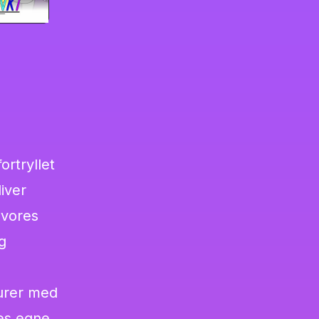
ortryllet
liver
 vores
g
gurer med
res egne