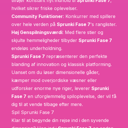
tilføjer konstant nyt indhold til
Sprunki Fase 7
,
hvilket sikrer friske oplevelser.
Community Funktioner
: Konkurrer med spillere
over hele verden på
Sprunki Fase 7
's ranglister.
Høj Genspilningsværdi
: Med flere stier og
skjulte hemmeligheder tilbyder
Sprunki Fase 7
endeløs underholdning.
Sprunki Fase 7
repræsenterer den perfekte
blanding af innovation og klassisk platforming.
Uanset om du løser dimensionelle gåder,
kæmper mod overjordiske væsner eller
udforsker enorme nye riger, leverer
Sprunki
Fase 7
en uforglemmelig spiloplevelse, der vil få
dig til at vende tilbage efter mere.
Spil Sprunki Fase 7
Klar til at begynde din rejse ind i den syvende