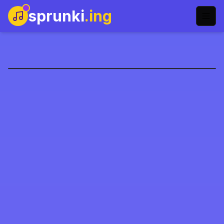
sprunki
.ing
Sprunki Phase 7
Spil nu