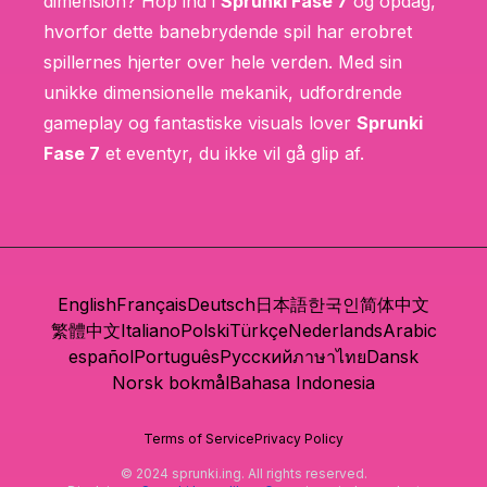
dimension? Hop ind i
Sprunki Fase 7
og opdag,
hvorfor dette banebrydende spil har erobret
spillernes hjerter over hele verden. Med sin
unikke dimensionelle mekanik, udfordrende
gameplay og fantastiske visuals lover
Sprunki
Fase 7
et eventyr, du ikke vil gå glip af.
English
Français
Deutsch
日本語
한국인
简体中文
繁體中文
Italiano
Polski
Türkçe
Nederlands
Arabic
español
Português
Русский
ภาษาไทย
Dansk
Norsk bokmål
Bahasa Indonesia
Terms of Service
Privacy Policy
© 2024 sprunki.ing. All rights reserved.