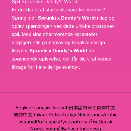
Spil Sprunki x Dandy's World
Er du klar til at starte dit magiske eventyr?
Spring ind i
Sprunki x Dandy's World
i dag og
oplev spændingen ved dette unikke crossover-
spil. Med sine charmerende karakterer,
engagerende gameplay og kreative design
tilbyder
Sprunki x Dandy's World
en
spændende oplevelse, der får dig til at vende
tilbage for flere dejlige eventyr.
English
Français
Deutsch
日本語
한국인
简体中文
繁體中文
Italiano
Polski
Türkçe
Nederlands
Arabic
español
Português
Русский
ภาษาไทย
Dansk
Norsk bokmål
Bahasa Indonesia