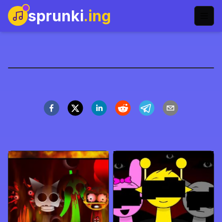
sprunki
.ing
Sprunki x Dandy's World
Spil nu