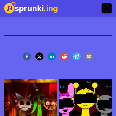
sprunki
.ing
Sprunki: Mr. Sun Mod
Spil nu