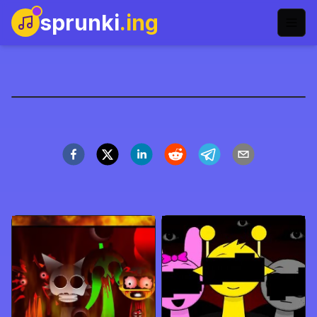
sprunki
.ing
Sprunki Sonic
Spil nu