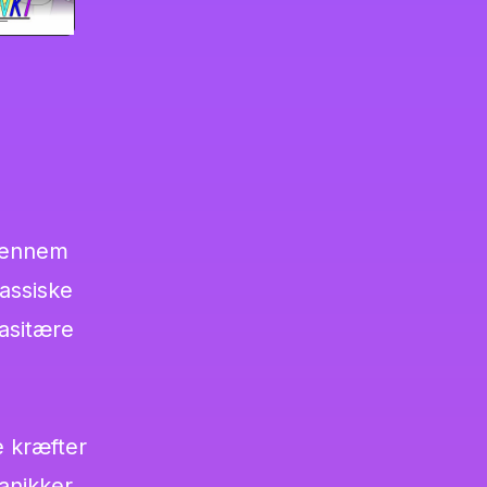
 gennem
lassiske
rasitære
e kræfter
anikker