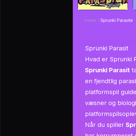
home
Sprunki Parasite
Sprunki Parasit
Hvad er Sprunki P
Sprunki Parasit
t
en fjendtlig paras
platformspil guid
væsner og biologi
platformspilsople
Når du spiller
Spr
har korrumperet v