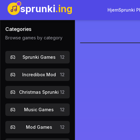
sprunki
.ing
Hjem
Sprunki P
Categories
Browse games by category
Sprunki Pa
Sprunki Games
12
Spil nu
Incredibox Mod
12
Christmas Sprunki
12
Music Games
12
Mod Games
12