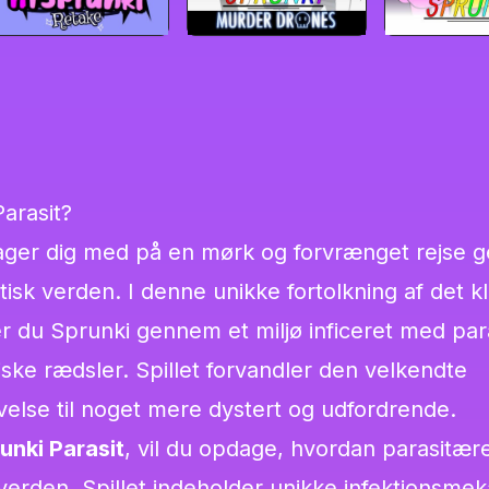
arasit?
ager dig med på en mørk og forvrænget rejse
itisk verden. I denne unikke fortolkning af det k
er du Sprunki gennem et miljø inficeret med pa
ske rædsler. Spillet forvandler den velkendte
velse til noget mere dystert og udfordrende.
unki Parasit
, vil du opdage, hvordan parasitær
erden. Spillet indeholder unikke infektionsmek