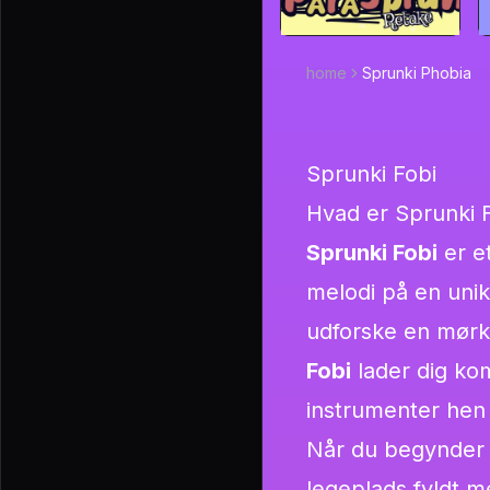
home
Sprunki Phobia
Sprunki Fobi
Hvad er Sprunki 
Sprunki Fobi
er e
melodi på en uni
udforske en mørk
Fobi
lader dig ko
instrumenter hen 
Når du begynder 
legeplads fyldt m