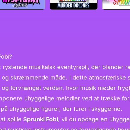
Fobi?
t rystende musikalsk eventyrspil, der blander 
k og skræmmende måde. I dette atmosfæriske sp
 og forvrænget verden, hvor musik møder fryg
mponere uhyggelige melodier ved at trække fors
på uhyggelige figurer, der lurer i skyggerne.
at spille
Sprunki Fobi
, vil du opdage en uhygge
ed mystiske instrumenter og foruroligende figur