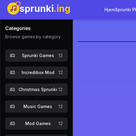
sprunki
.ing
Hjem
Sprunki P
Categories
Browse games by category
Sprunki Ph
Sprunki Games
12
Spil nu
Incredibox Mod
12
Christmas Sprunki
12
Music Games
12
Mod Games
12