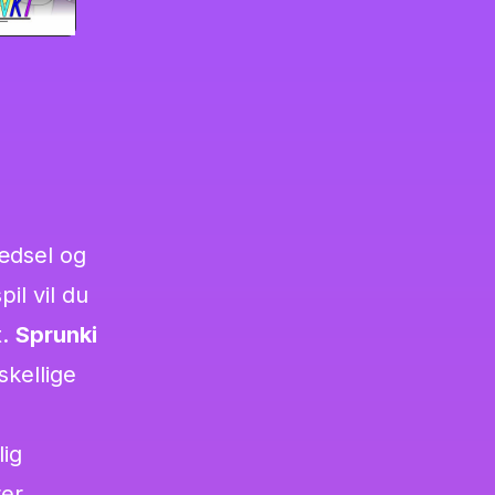
rædsel og
il vil du
t.
Sprunki
kellige
lig
er.