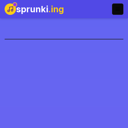
sprunki
.ing
Corruptbox3 x Sprunki
今すぐプレイ