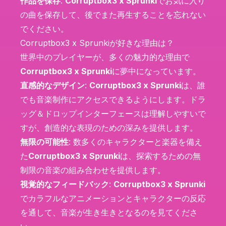
作品を保存
:
Corruptbox3 x Sprunki
でお気に入り
の曲を保存して、後でまた再生することを忘れない
でください。
Corruptbox3 x Sprunkiが好きな理由は？
世界中のプレイヤーが、多くの魅力的な理由で
Corruptbox3 x Sprunki
に夢中になっています。
直感的なデザイン
:
Corruptbox3 x Sprunki
は、誰
でも音楽制作にアクセスできるようにします。ドラ
ッグ＆ドロップインターフェースは理解しやすいで
すが、創造的な表現のための深みを提供します。
無限の可能性
: 数多くのキャラクターと楽器を備え
た
Corruptbox3 x Sprunki
は、探索するための無
制限の音楽の組み合わせを提供します。
視覚的なフィードバック
:
Corruptbox3 x Sprunki
でカラフルなアニメーションとキャラクターの反応
を通して、音楽が生き生きとなるのを見てくださ