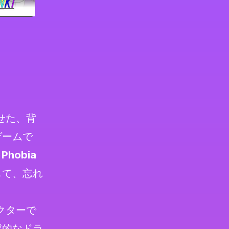
せた、背
ゲームで
 Phobia
して、忘れ
クターで
感的なドラ