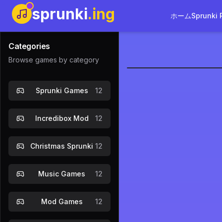
sprunki
.ing
ホーム
Sprunki 
Categories
Browse games by category
Sprunki Ph
Sprunki Games
12
今すぐプレ
Incredibox Mod
12
Christmas Sprunki
12
Music Games
12
Mod Games
12