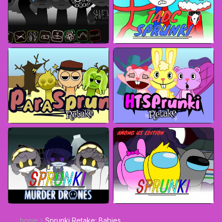
home
Sprunki Retake: Babies