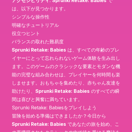
アクセシビリティ
:
Sprunki Retake: Babies
で
は、以下が見つかります。
シンプルな操作性
明確なチュートリアル
役立つヒント
バランスの取れた難易度
Sprunki Retake: Babies
は、すべての年齢のプレ
イヤーにとって忘れられないゲーム体験を生み出し
ます。このゲームのクラシックな要素とモダンな機
能の完璧な組み合わせは、プレイヤーを何時間も楽
しませます。おもちゃを集めたり、赤ちゃん友達を
助けたり、
Sprunki Retake: Babies
のすべての瞬
間は喜びと興奮に満ちています。
Sprunki Retake: Babiesをプレイしよう
冒険を始める準備はできましたか？今日から
Sprunki Retake: Babies
であなたの旅を始め、こ