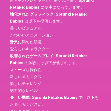
世界中のプレイヤーが、多くの理由で
Sprunki
Retake: Babies
に夢中になっています。
強化されたグラフィック
:
Sprunki Retake:
Babies
は以下を提供します。
美しいビジュアル
かわいいアニメーション
活気に満ちた環境
愛らしいキャラクター
改善されたゲームプレイ
:
Sprunki Retake:
Babies
の体験には以下が含まれます。
スムーズな操作性
新しいメカニクス
楽しいチャレンジ
魅力的なレベル
楽しい機能
:
Sprunki Retake: Babies
で、以下を
お楽しみください。