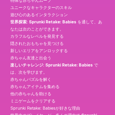
特殊な赤ちゃんムーブ
ユニークなキャラクターのスキル
遊び心のあるインタラクション
世界探索
:
Sprunki Retake: Babies
を通して、あ
なたは次のことができます。
カラフルなレベルを発見する
隠されたおもちゃを見つける
新しいエリアをアンロックする
赤ちゃん友達と出会う
楽しいチャレンジ
:
Sprunki Retake: Babies
で
は、次を学びます。
赤ちゃんパズルを解く
赤ちゃんアイテムを集める
他の赤ちゃんを助ける
ミニゲームをクリアする
Sprunki Retake: Babiesが好きな理由