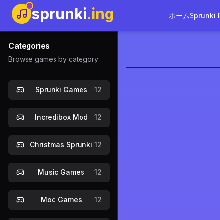
sprunki
.ing
ホーム
Sprunki 
Categories
Browse games by category
Sprunki's 
Sprunki Games
12
今すぐプレ
Incredibox Mod
12
Christmas Sprunki
12
Music Games
12
Mod Games
12