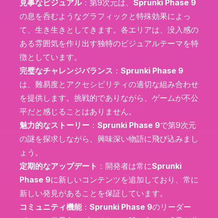
見事なビジュアル
：第9次元は、
Sprunki Phase 9
の息を呑むようなグラフィックと特殊効果によっ
て、生き生きとしてきます。各エリアは、没入感の
ある雰囲気を作り出す独特のビジュアルテーマを特
徴としています。
完璧なチャレンジバランス
：
Sprunki Phase 9
は、難易度とアクセシビリティの適切な組み合わせ
を提供します。挑戦的でありながら、ゲームが不公
平だと感じることはありません。
魅力的なストーリー
：
Sprunki Phase 9
で第9次元
の謎を探求しながら、興味深い物語に飛び込みまし
ょう。
定期的なアップデート
：開発者は常に
Sprunki
Phase 9
に新しいコンテンツを追加しており、常に
新しい発見があることを保証しています。
コミュニティ機能
：
Sprunki Phase 9
のリーダー