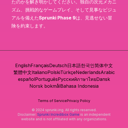
たのかを解き明かしてください。独自の次元メカニ
ズム、挑戦的なゲームプレイ、そして見事なビジュ
アルを備えた
Sprunki Phase 9
は、見逃せない冒
険を約束します。
English
Français
Deutsch
日本語
한국인
简体中文
繁體中文
Italiano
Polski
Türkçe
Nederlands
Arabic
español
Português
Русский
ภาษาไทย
Dansk
Norsk bokmål
Bahasa Indonesia
Terms of Service
Privacy Policy
© 2024 sprunki.ing. All rights reserved.
Disclaimer:
Sprunki Incredibox Game
is an independent
website and is not affiliated with any organizations.