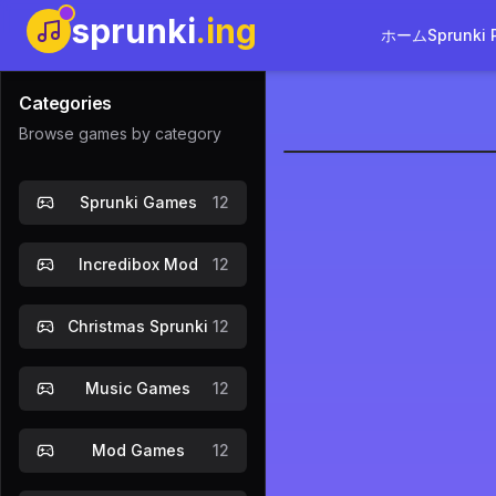
sprunki
.ing
ホーム
Sprunki 
Categories
Browse games by category
パラスプラ
Sprunki Games
12
Incredibox Mod
12
Christmas Sprunki
12
Music Games
12
Mod Games
12