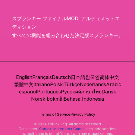
スプランキー ファイナルMOD: アルティメットエ
ディション
すべての機能を組み合わせた決定版スプランキー。
English
Français
Deutsch
日本語
한국인
简体中文
繁體中文
Italiano
Polski
Türkçe
Nederlands
Arabic
español
Português
Русский
ภาษาไทย
Dansk
Norsk bokmål
Bahasa Indonesia
Terms of Service
Privacy Policy
© 2024 sprunki.ing. All rights reserved.
Disclaimer:
Sprunki Incredibox Game
is an independent
website and is not affiliated with any organizations.