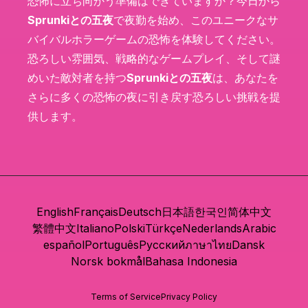
恐怖に立ち向かう準備はできていますか？今日から
Sprunkiとの五夜
で夜勤を始め、このユニークなサ
バイバルホラーゲームの恐怖を体験してください。
恐ろしい雰囲気、戦略的なゲームプレイ、そして謎
めいた敵対者を持つ
Sprunkiとの五夜
は、あなたを
さらに多くの恐怖の夜に引き戻す恐ろしい挑戦を提
供します。
English
Français
Deutsch
日本語
한국인
简体中文
繁體中文
Italiano
Polski
Türkçe
Nederlands
Arabic
español
Português
Русский
ภาษาไทย
Dansk
Norsk bokmål
Bahasa Indonesia
Terms of Service
Privacy Policy