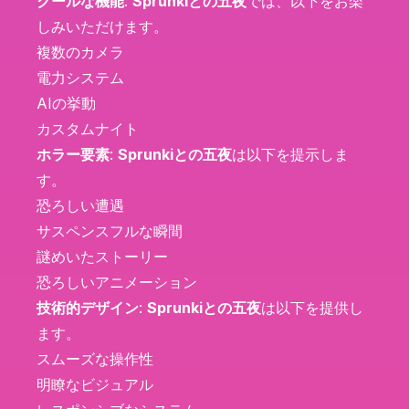
クールな機能
:
Sprunkiとの五夜
では、以下をお楽
しみいただけます。
複数のカメラ
電力システム
AIの挙動
カスタムナイト
ホラー要素
:
Sprunkiとの五夜
は以下を提示しま
す。
恐ろしい遭遇
サスペンスフルな瞬間
謎めいたストーリー
恐ろしいアニメーション
技術的デザイン
:
Sprunkiとの五夜
は以下を提供し
ます。
スムーズな操作性
明瞭なビジュアル