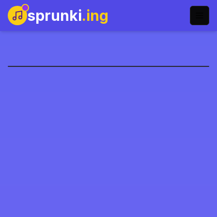
sprunki
.ing
Five Nights with Sprunki
今すぐプレイ