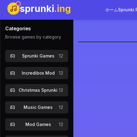
sprunki
.ing
ホーム
Sprunki 
Categories
Browse games by category
Sprunki Gr
Sprunki Games
12
今すぐプレイ
Incredibox Mod
12
Christmas Sprunki
12
Music Games
12
Mod Games
12