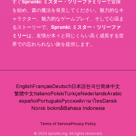
すぐ
Sprunki: ミスター・ツリーファミリー
で冒険
を始め、森の魔法を発見してください。魅力的なキ
ャラクター、魅力的なゲームプレイ、そして心温ま
るストーリーで、
Sprunki: ミスター・ツリーファ
ミリー
は、友情が木々と同じくらい高く成長する世
界での忘れられない旅を提供します。
English
Français
Deutsch
日本語
한국인
简体中文
繁體中文
Italiano
Polski
Türkçe
Nederlands
Arabic
español
Português
Русский
ภาษาไทย
Dansk
Norsk bokmål
Bahasa Indonesia
Terms of Service
Privacy Policy
© 2024 sprunki.ing. All rights reserved.