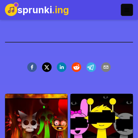
sprunki
.ing
Sprunki: Mr. Tree Family
今すぐプレイ