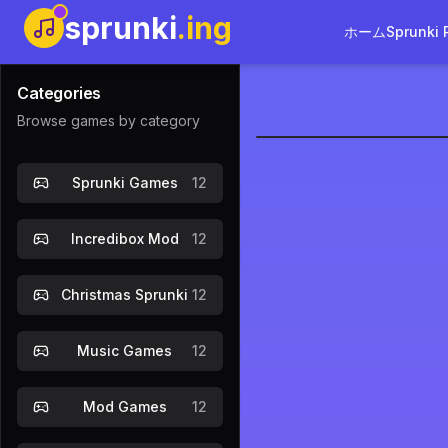
sprunki
.ing
ホーム
Sprunki 
Categories
Browse games by category
スプランキ
Sprunki Games
12
Incredibox Mod
12
Christmas Sprunki
12
Music Games
12
Mod Games
12