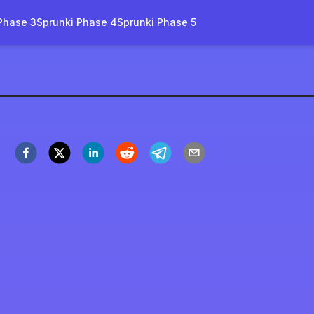
Phase 3
Sprunki Phase 4
Sprunki Phase 5
e Lost File
ぐプレイ