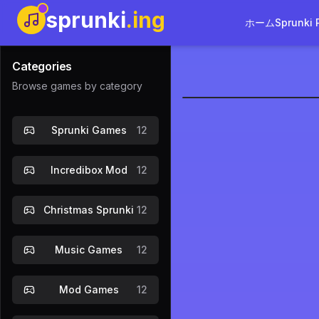
sprunki
.ing
ホーム
Sprunki 
Categories
Browse games by category
Sprunki: Th
Sprunki Games
12
今す
Incredibox Mod
12
Christmas Sprunki
12
Music Games
12
Mod Games
12