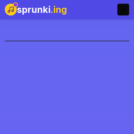
sprunki
.ing
Sprunki Kissing Mod
今すぐプレイ