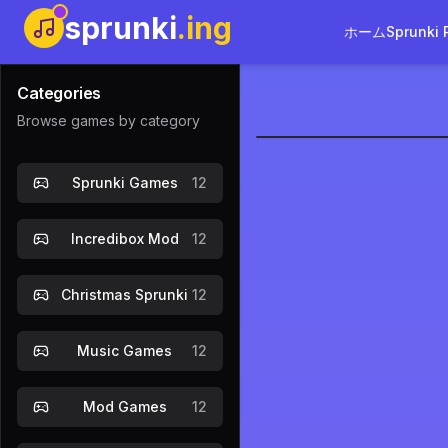
sprunki
.ing
ホーム
Sprunki 
Categories
Browse games by category
Sprunki: Co
Sprunki Games
12
Incredibox Mod
12
Christmas Sprunki
12
Music Games
12
Mod Games
12