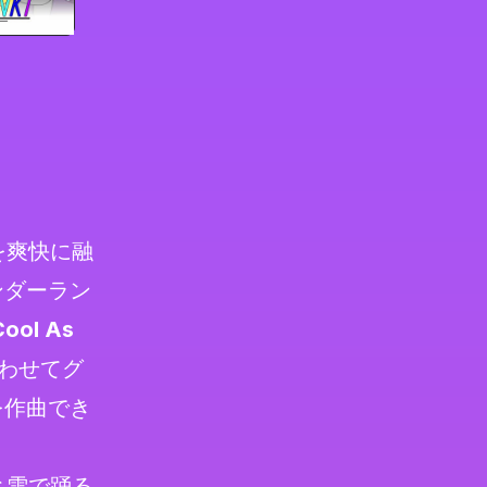
を爽快に融
ンダーラン
Cool As
わせてグ
を作曲でき
と雪で踊る