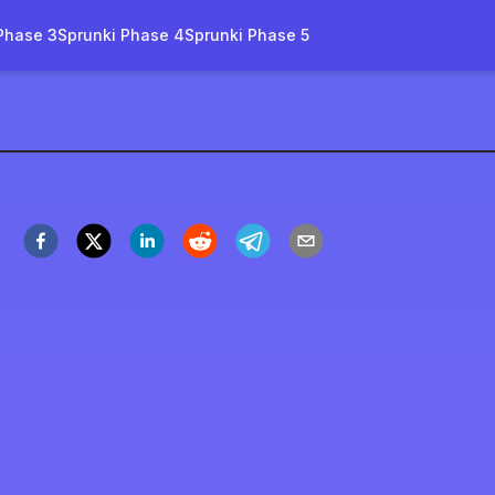
Phase 3
Sprunki Phase 4
Sprunki Phase 5
ol As Ice Original 2.0
今すぐプレイ