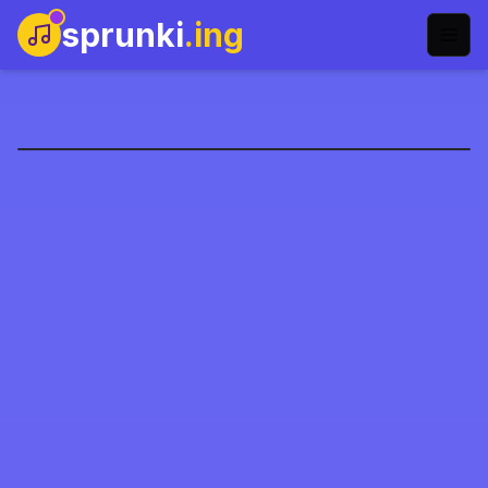
sprunki
.ing
Sprunki Infected
Main Sekarang