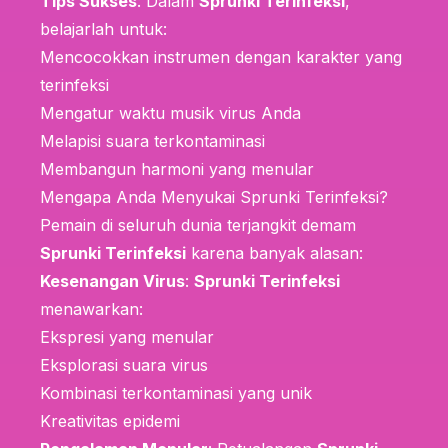
Tips Sukses
: Dalam
Sprunki Terinfeksi
,
belajarlah untuk:
Mencocokkan instrumen dengan karakter yang
terinfeksi
Mengatur waktu musik virus Anda
Melapisi suara terkontaminasi
Membangun harmoni yang menular
Mengapa Anda Menyukai Sprunki Terinfeksi?
Pemain di seluruh dunia terjangkit demam
Sprunki Terinfeksi
karena banyak alasan:
Kesenangan Virus
:
Sprunki Terinfeksi
menawarkan:
Ekspresi yang menular
Eksplorasi suara virus
Kombinasi terkontaminasi yang unik
Kreativitas epidemi