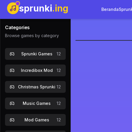
sprunki
.ing
Beranda
Sprun
Categories
Browse games by category
Mod Cinta 
Sprunki Games
12
Main Sek
Incredibox Mod
12
Christmas Sprunki
12
Music Games
12
Mod Games
12