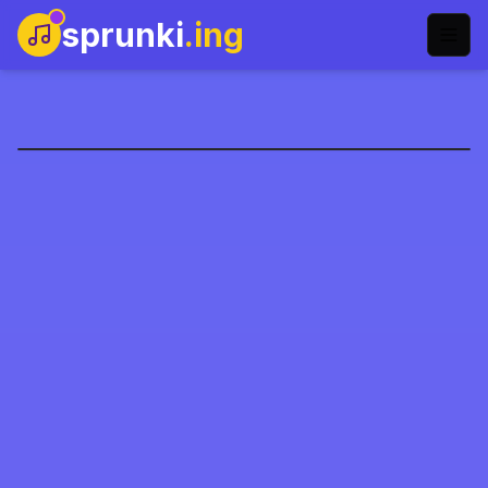
sprunki
.ing
Mod Final Sprunki
Main Sekarang