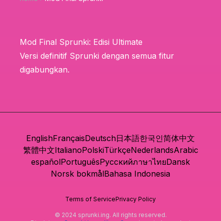
Mod Final Sprunki: Edisi Ultimate
Versi definitif Sprunki dengan semua fitur
digabungkan.
English
Français
Deutsch
日本語
한국인
简体中文
繁體中文
Italiano
Polski
Türkçe
Nederlands
Arabic
español
Português
Русский
ภาษาไทย
Dansk
Norsk bokmål
Bahasa Indonesia
Terms of Service
Privacy Policy
© 2024 sprunki.ing. All rights reserved.