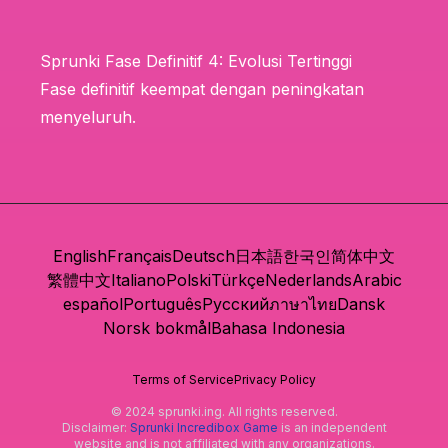
Sprunki Fase Definitif 4: Evolusi Tertinggi
Fase definitif keempat dengan peningkatan
menyeluruh.
English
Français
Deutsch
日本語
한국인
简体中文
繁體中文
Italiano
Polski
Türkçe
Nederlands
Arabic
español
Português
Русский
ภาษาไทย
Dansk
Norsk bokmål
Bahasa Indonesia
Terms of Service
Privacy Policy
© 2024 sprunki.ing. All rights reserved.
Disclaimer:
Sprunki Incredibox Game
is an independent
website and is not affiliated with any organizations.