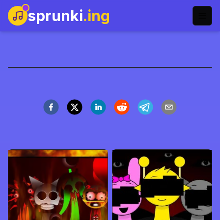
sprunki
.ing
Sprunki Fase Definitif 4
Main Sekarang